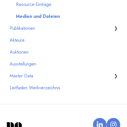
Systemupdates & neue Features
Werkdetails
Resource-Einträge
Technologie
Provenienz
Medien und Dateien
Publikationen
Provenienz-Events
Akteure
Publikations-Events
Einführung
Auktionen
Berichte
Publikationsmedien
Ausstellungen
Master Data
Leitfaden Werkverzeichnis
Schlagworte